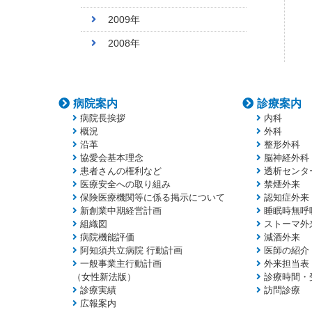
2009年
2008年
病院案内
診療案内
病院長挨拶
内科
概況
外科
沿革
整形外科
協愛会基本理念
脳神経外科
患者さんの権利など
透析センタ
医療安全への取り組み
禁煙外来
保険医療機関等に係る掲示について
認知症外来
新創業中期経営計画
睡眠時無呼
組織図
ストーマ外
病院機能評価
減酒外来
阿知須共立病院 行動計画
医師の紹介
一般事業主行動計画
外来担当表
（女性新法版）
診療時間・
診療実績
訪問診療
広報案内