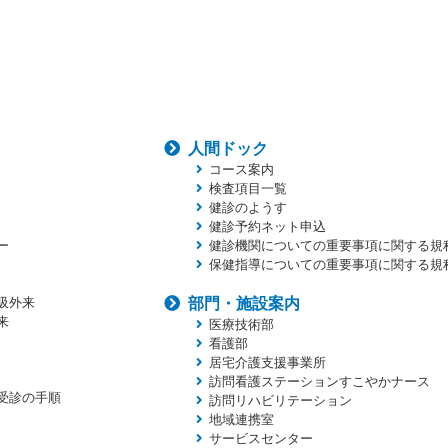
人間ドック
コース案内
検査項目一覧
健診のようす
健診予約ネット申込
ー
健診機関についての重要事項に関する規
保健指導についての重要事項に関する規
吸外来
部門・施設案内
来
医療技術部
看護部
居宅介護支援事業所
訪問看護ステーションすこやかナース
受診の手順
訪問リハビリテーション
地域連携室
サービスセンター