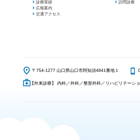
診療実績
訪問診療
広報案内
交通アクセス
〒754-1277 山口県山口市阿知須4841番地１
【外来診療】 内科／外科／整形外科／リハビリテーシ