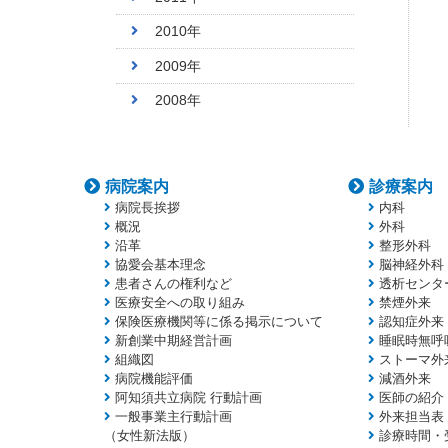
2010年
2009年
2008年
病院案内
診療案内
病院長挨拶
内科
概況
外科
沿革
整形外科
協愛会基本理念
脳神経外科
患者さんの権利など
透析センタ
医療安全への取り組み
禁煙外来
保険医療機関等に係る掲示について
認知症外来
新創業中期経営計画
睡眠時無呼
組織図
ストーマ外
病院機能評価
減酒外来
阿知須共立病院 行動計画
医師の紹介
一般事業主行動計画
外来担当表
（女性新法版）
診療時間・