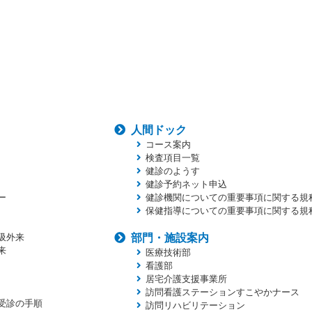
人間ドック
コース案内
検査項目一覧
健診のようす
健診予約ネット申込
ー
健診機関についての重要事項に関する規
保健指導についての重要事項に関する規
吸外来
部門・施設案内
来
医療技術部
看護部
居宅介護支援事業所
訪問看護ステーションすこやかナース
受診の手順
訪問リハビリテーション