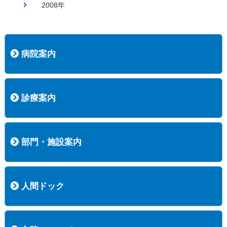
2008年
病院案内
病院長挨拶
概況
沿革
協愛会基本理念
患者さんの権利など
医療安全への取り組み
保険医療機関等に係る掲示について
新創業中期経営計画
組織図
病院機能評価
阿知須共立病院 行動計画
一般事業主行動計画（女性新法版）
診療実績
広報案内
交通アクセス
診療案内
内科
外科
整形外科
脳神経外科
透析センター
禁煙外来
認知症外来
睡眠時無呼吸外来
ストーマ外来
減酒外来
医師の紹介
外来担当表
診療時間・受診の手順
訪問診療
部門・施設案内
医療技術部
看護部
居宅介護支援事業所
訪問看護ステーションすこやかナース
訪問リハビリテーション
地域連携室
サービスセンター
人間ドック
コース案内
検査項目一覧
健診のようす
健診予約ネット申込
健診機関についての重要事項に関する規程の概要
保健指導についての重要事項に関する規程の概要