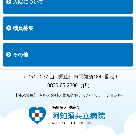
入院について
入院について
入院時の手続き
入院時のお願い
職員募集
職員募集
募集要項の一覧
福利厚生
募集要項（経験者採用）
募集要項（新卒採用）
採用専用フォーム
その他
お知らせ
お問い合わせ
関連リンク
個人情報保護方針
キャラクター紹介
いただいたご意見
よくある質問
〒754-1277 山口県山口市阿知須4841番地１
0836-65-2200（代）
【外来診療】 内科／外科／整形外科／リハビリテーション科