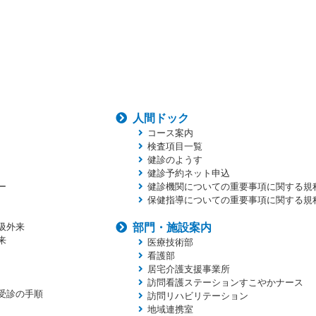
人間ドック
コース案内
検査項目一覧
健診のようす
健診予約ネット申込
ー
健診機関についての重要事項に関する規
保健指導についての重要事項に関する規
吸外来
部門・施設案内
来
医療技術部
看護部
居宅介護支援事業所
訪問看護ステーションすこやかナース
受診の手順
訪問リハビリテーション
地域連携室