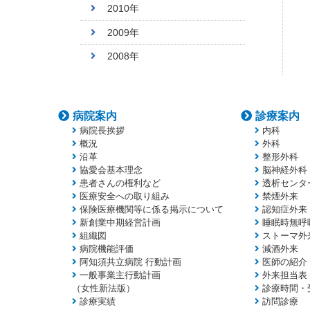
2010年
2009年
2008年
病院案内
診療案内
病院長挨拶
内科
概況
外科
沿革
整形外科
協愛会基本理念
脳神経外科
患者さんの権利など
透析センタ
医療安全への取り組み
禁煙外来
保険医療機関等に係る掲示について
認知症外来
新創業中期経営計画
睡眠時無呼
組織図
ストーマ外
病院機能評価
減酒外来
阿知須共立病院 行動計画
医師の紹介
一般事業主行動計画
外来担当表
（女性新法版）
診療時間・
診療実績
訪問診療