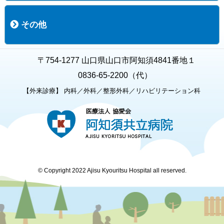
職員募集
募集要項の一覧
福利厚生
募集要項（経験者採用）
募集要項（新卒採用）
採用専用フォーム
その他
お知らせ
お問い合わせ
関連リンク
個人情報保護方針
キャラクター紹介
いただいたご意見
よくある質問
〒754-1277 山口県山口市阿知須4841番地１
0836-65-2200（代）
【外来診療】 内科／外科／整形外科／リハビリテーション科
© Copyright 2022 Ajisu Kyouritsu Hospital all reserved.