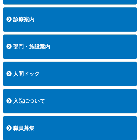
病院長挨拶
概況
沿革
協愛会基本理念
患者さんの権利など
医療安全への取り組み
保険医療機関等に係る掲示について
新創業中期経営計画
組織図
病院機能評価
阿知須共立病院 行動計画
一般事業主行動計画（女性新法版）
診療実績
広報案内
交通アクセス
診療案内
内科
外科
整形外科
脳神経外科
透析センター
禁煙外来
認知症外来
睡眠時無呼吸外来
ストーマ外来
減酒外来
医師の紹介
外来担当表
診療時間・受診の手順
訪問診療
部門・施設案内
医療技術部
看護部
居宅介護支援事業所
訪問看護ステーションすこやかナース
訪問リハビリテーション
地域連携室
サービスセンター
人間ドック
コース案内
検査項目一覧
健診のようす
健診予約ネット申込
健診機関についての重要事項に関する規程の概要
保健指導についての重要事項に関する規程の概要
入院について
入院について
入院時の手続き
入院時のお願い
職員募集