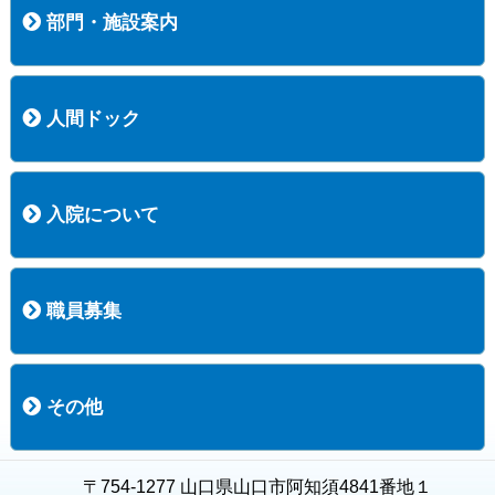
部門・施設案内
医療技術部
看護部
居宅介護支援事業所
訪問看護ステーションすこやかナース
訪問リハビリテーション
地域連携室
サービスセンター
人間ドック
コース案内
検査項目一覧
健診のようす
健診予約ネット申込
健診機関についての重要事項に関する規程の概要
保健指導についての重要事項に関する規程の概要
入院について
入院について
入院時の手続き
入院時のお願い
職員募集
職員募集
募集要項の一覧
福利厚生
募集要項（経験者採用）
募集要項（新卒採用）
採用専用フォーム
その他
お知らせ
お問い合わせ
関連リンク
個人情報保護方針
キャラクター紹介
いただいたご意見
よくある質問
〒754-1277 山口県山口市阿知須4841番地１