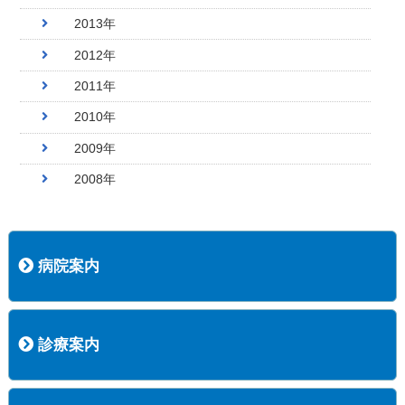
2013年
2012年
2011年
2010年
2009年
2008年
病院案内
病院長挨拶
概況
沿革
協愛会基本理念
患者さんの権利など
医療安全への取り組み
保険医療機関等に係る掲示について
新創業中期経営計画
組織図
病院機能評価
阿知須共立病院 行動計画
一般事業主行動計画（女性新法版）
診療実績
広報案内
交通アクセス
診療案内
内科
外科
整形外科
脳神経外科
透析センター
禁煙外来
認知症外来
睡眠時無呼吸外来
ストーマ外来
減酒外来
医師の紹介
外来担当表
診療時間・受診の手順
訪問診療