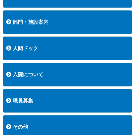
内科
外科
整形外科
脳神経外科
透析センター
禁煙外来
認知症外来
睡眠時無呼吸外来
ストーマ外来
減酒外来
医師の紹介
外来担当表
診療時間・受診の手順
訪問診療
部門・施設案内
医療技術部
看護部
居宅介護支援事業所
訪問看護ステーションすこやかナース
訪問リハビリテーション
地域連携室
サービスセンター
人間ドック
コース案内
検査項目一覧
健診のようす
健診予約ネット申込
健診機関についての重要事項に関する規程の概要
保健指導についての重要事項に関する規程の概要
入院について
入院について
入院時の手続き
入院時のお願い
職員募集
職員募集
募集要項の一覧
福利厚生
募集要項（経験者採用）
募集要項（新卒採用）
採用専用フォーム
その他