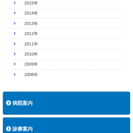
2015年
2014年
2013年
2012年
2011年
2010年
2009年
2008年
病院案内
病院長挨拶
概況
沿革
協愛会基本理念
患者さんの権利など
医療安全への取り組み
保険医療機関等に係る掲示について
新創業中期経営計画
組織図
病院機能評価
阿知須共立病院 行動計画
一般事業主行動計画（女性新法版）
診療実績
広報案内
交通アクセス
診療案内