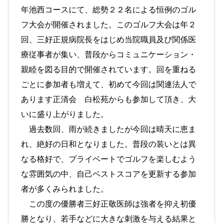
年池西コースにて、総勢２２名による恒例のゴル
フ大会が開催されました。このゴルフ大会は年２
回、三好正規病院長をはじめ当院職員及び関係医
療従事者が集い、普段からコミュニケーション・
親睦を図る目的で開催されています。回を重ねる
ごとに参加者も増えて、初めて今回は関連法人で
あります正清会 白松苑からも参加して頂き、大
いに盛り上がりました。
過去数回、雨が続きましたが今回は晴天に恵ま
れ、絶好の日和となりました。普段の装いとは異
なる格好で、プライベートでゴルフを楽しむよう
な雰囲気の中、自己ベストスコアを更新する参加
者が多くみられました。
この度の優勝者三好正敬医師は強者を抑え初優
勝となり、若手などに大きな刺激を与える結果と