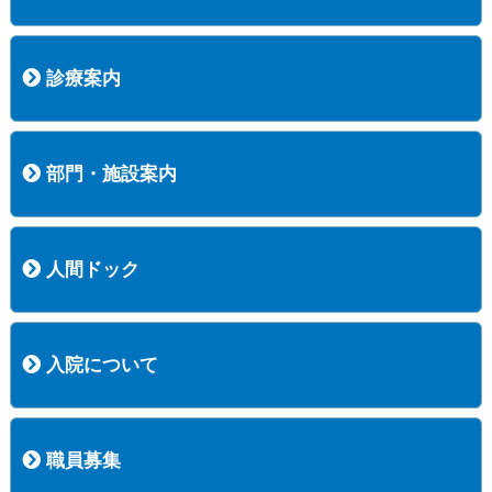
病院長挨拶
概況
沿革
協愛会基本理念
患者さんの権利など
医療安全への取り組み
保険医療機関等に係る掲示について
新創業中期経営計画
組織図
病院機能評価
阿知須共立病院 行動計画
一般事業主行動計画（女性新法版）
診療実績
広報案内
交通アクセス
診療案内
内科
外科
整形外科
脳神経外科
透析センター
禁煙外来
認知症外来
睡眠時無呼吸外来
ストーマ外来
減酒外来
医師の紹介
外来担当表
診療時間・受診の手順
訪問診療
部門・施設案内
医療技術部
看護部
居宅介護支援事業所
訪問看護ステーションすこやかナース
訪問リハビリテーション
地域連携室
サービスセンター
人間ドック
コース案内
検査項目一覧
健診のようす
健診予約ネット申込
健診機関についての重要事項に関する規程の概要
保健指導についての重要事項に関する規程の概要
入院について
入院について
入院時の手続き
入院時のお願い
職員募集