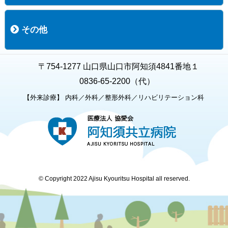
職員募集
募集要項の一覧
福利厚生
募集要項（経験者採用）
募集要項（新卒採用）
採用専用フォーム
その他
お知らせ
お問い合わせ
関連リンク
個人情報保護方針
キャラクター紹介
いただいたご意見
よくある質問
〒754-1277 山口県山口市阿知須4841番地１
0836-65-2200（代）
【外来診療】 内科／外科／整形外科／リハビリテーション科
© Copyright 2022 Ajisu Kyouritsu Hospital all reserved.