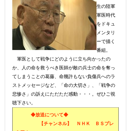
生の陸軍
軍医時代
をドキュ
メンタリ
ーで描く
番組。
軍医として戦争にどのように立ち向かったの
か、人の命を救うべき医師が敵の兵士の命を奪っ
てしまうことの葛藤、命幾許もない負傷兵へのラ
ストメッセージなど、「命の大切さ」、「戦争の
悲惨さ」の訴えにただただ感動・・・。ぜひご視
聴下さい。
◆放送について◆
【チャンネル】 ＮＨＫ ＢＳプレ