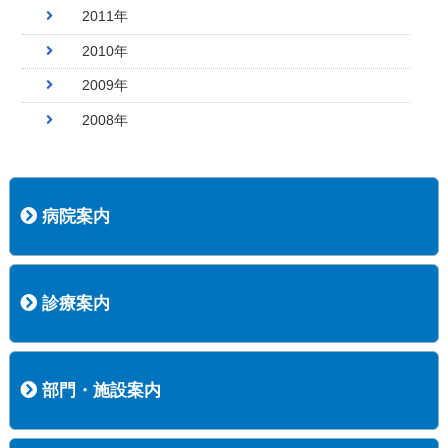
2011年
2010年
2009年
2008年
病院案内
病院長挨拶
概況
沿革
協愛会基本理念
患者さんの権利など
医療安全への取り組み
保険医療機関等に係る掲示について
新創業中期経営計画
組織図
病院機能評価
阿知須共立病院 行動計画
一般事業主行動計画（女性新法版）
診療実績
広報案内
交通アクセス
診療案内
内科
外科
整形外科
脳神経外科
透析センター
禁煙外来
認知症外来
睡眠時無呼吸外来
ストーマ外来
減酒外来
医師の紹介
外来担当表
診療時間・受診の手順
訪問診療
部門・施設案内