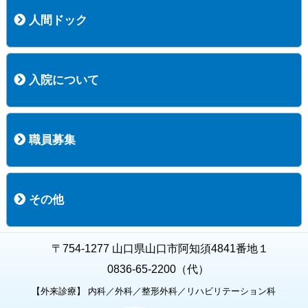
医療技術部
看護部
居宅介護支援事業所
訪問看護ステーションすこやかナース
訪問リハビリテーション
地域連携室
サービスセンター
人間ドック
コース案内
検査項目一覧
健診のようす
健診予約ネット申込
健診機関についての重要事項に関する規程の概要
保健指導についての重要事項に関する規程の概要
入院について
入院について
入院時の手続き
入院時のお願い
職員募集
職員募集
募集要項の一覧
福利厚生
募集要項（経験者採用）
募集要項（新卒採用）
採用専用フォーム
その他
お知らせ
お問い合わせ
関連リンク
個人情報保護方針
キャラクター紹介
いただいたご意見
よくある質問
〒754-1277 山口県山口市阿知須4841番地１
0836-65-2200（代）
【外来診療】 内科／外科／整形外科／リハビリテーション科