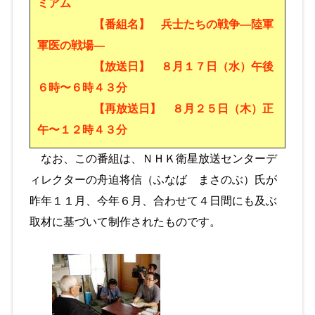
ミアム
【番組名】 兵士たちの戦争―陸軍
軍医の戦場―
【放送日】 ８月１７日（水）午後
６時〜６時４３分
【再放送日】 ８月２５日（木）正
午〜１２時４３分
なお、この番組は、ＮＨＫ衛星放送センターデ
ィレクターの舟迫将信（ふなば まさのぶ）氏が
昨年１１月、今年６月、合わせて４日間にも及ぶ
取材に基づいて制作されたものです。