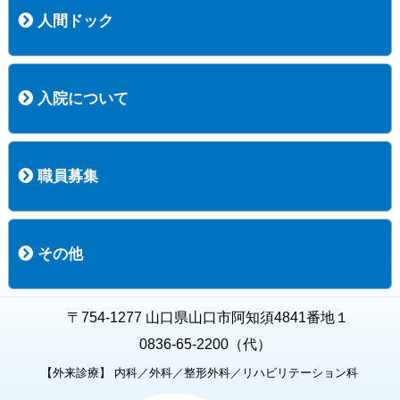
人間ドック
コース案内
検査項目一覧
健診のようす
健診予約ネット申込
健診機関についての重要事項に関する規程の概要
保健指導についての重要事項に関する規程の概要
入院について
入院について
入院時の手続き
入院時のお願い
職員募集
職員募集
募集要項の一覧
福利厚生
募集要項（経験者採用）
募集要項（新卒採用）
採用専用フォーム
その他
お知らせ
お問い合わせ
関連リンク
個人情報保護方針
キャラクター紹介
いただいたご意見
よくある質問
〒754-1277 山口県山口市阿知須4841番地１
0836-65-2200（代）
【外来診療】 内科／外科／整形外科／リハビリテーション科