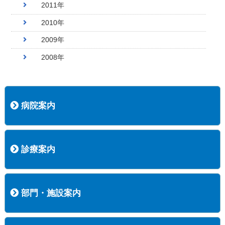
2011年
2010年
2009年
2008年
病院案内
病院長挨拶
概況
沿革
協愛会基本理念
患者さんの権利など
医療安全への取り組み
保険医療機関等に係る掲示について
新創業中期経営計画
組織図
病院機能評価
阿知須共立病院 行動計画
一般事業主行動計画（女性新法版）
診療実績
広報案内
交通アクセス
診療案内
内科
外科
整形外科
脳神経外科
透析センター
禁煙外来
認知症外来
睡眠時無呼吸外来
ストーマ外来
減酒外来
医師の紹介
外来担当表
診療時間・受診の手順
訪問診療
部門・施設案内
医療技術部
看護部
居宅介護支援事業所
訪問看護ステーションすこやかナース
訪問リハビリテーション
地域連携室
サービスセンター