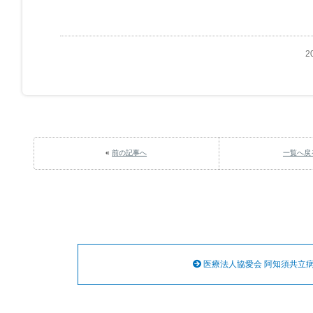
2
«
前の記事へ
一覧へ戻
医療法人協愛会 阿知須共立