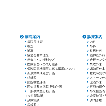
病院案内
診療案内
病院長挨拶
内科
概況
外科
沿革
整形外科
協愛会基本理念
脳神経外科
患者さんの権利など
透析センタ
医療安全への取り組み
禁煙外来
保険医療機関等に係る掲示について
認知症外来
新創業中期経営計画
睡眠時無呼
組織図
ストーマ外
病院機能評価
減酒外来
阿知須共立病院 行動計画
医師の紹介
一般事業主行動計画
外来担当表
（女性新法版）
診療時間・
診療実績
訪問診療
広報案内