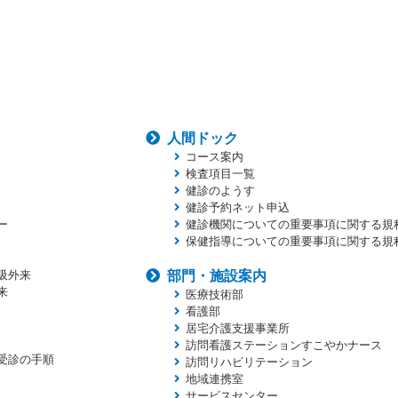
人間ドック
コース案内
検査項目一覧
健診のようす
健診予約ネット申込
ー
健診機関についての重要事項に関する規
保健指導についての重要事項に関する規
吸外来
部門・施設案内
来
医療技術部
看護部
居宅介護支援事業所
訪問看護ステーションすこやかナース
受診の手順
訪問リハビリテーション
地域連携室
サービスセンター