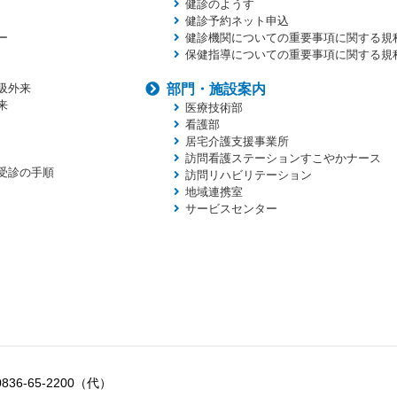
健診のようす
健診予約ネット申込
ー
健診機関についての重要事項に関する規
保健指導についての重要事項に関する規
吸外来
部門・施設案内
来
医療技術部
看護部
居宅介護支援事業所
訪問看護ステーションすこやかナース
受診の手順
訪問リハビリテーション
地域連携室
サービスセンター
0836-65-2200（代）