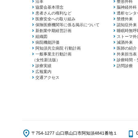
沿革
整形外科
協愛会基本理念
脳神経外科
患者さんの権利など
透析センタ
医療安全への取り組み
禁煙外来
保険医療機関等に係る掲示について
認知症外来
新創業中期経営計画
睡眠時無呼
組織図
ストーマ外
病院機能評価
減酒外来
阿知須共立病院 行動計画
医師の紹介
一般事業主行動計画
外来担当表
（女性新法版）
診療時間・
診療実績
訪問診療
広報案内
交通アクセス
〒754-1277 山口県山口市阿知須4841番地１