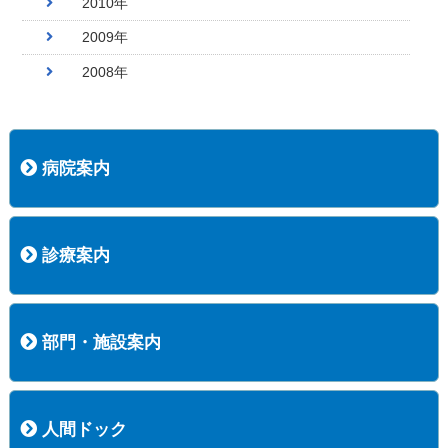
2010年
2009年
2008年
病院案内
病院長挨拶
概況
沿革
協愛会基本理念
患者さんの権利など
医療安全への取り組み
保険医療機関等に係る掲示について
新創業中期経営計画
組織図
病院機能評価
阿知須共立病院 行動計画
一般事業主行動計画（女性新法版）
診療実績
広報案内
交通アクセス
診療案内
内科
外科
整形外科
脳神経外科
透析センター
禁煙外来
認知症外来
睡眠時無呼吸外来
ストーマ外来
減酒外来
医師の紹介
外来担当表
診療時間・受診の手順
訪問診療
部門・施設案内
医療技術部
看護部
居宅介護支援事業所
訪問看護ステーションすこやかナース
訪問リハビリテーション
地域連携室
サービスセンター
人間ドック