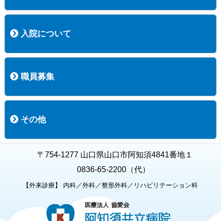
コース案内
検査項目一覧
健診のようす
健診予約ネット申込
健診機関についての重要事項に関する規程の概要
保健指導についての重要事項に関する規程の概要
入院について
入院について
入院時の手続き
入院時のお願い
職員募集
職員募集
募集要項の一覧
福利厚生
募集要項（経験者採用）
募集要項（新卒採用）
採用専用フォーム
その他
お知らせ
お問い合わせ
関連リンク
個人情報保護方針
キャラクター紹介
いただいたご意見
よくある質問
〒754-1277 山口県山口市阿知須4841番地１
0836-65-2200（代）
【外来診療】 内科／外科／整形外科／リハビリテーション科