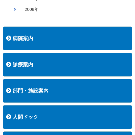
2008年
病院案内
病院長挨拶
概況
沿革
協愛会基本理念
患者さんの権利など
医療安全への取り組み
保険医療機関等に係る掲示について
新創業中期経営計画
組織図
病院機能評価
阿知須共立病院 行動計画
一般事業主行動計画（女性新法版）
診療実績
広報案内
交通アクセス
診療案内
内科
外科
整形外科
脳神経外科
透析センター
禁煙外来
認知症外来
睡眠時無呼吸外来
ストーマ外来
減酒外来
医師の紹介
外来担当表
診療時間・受診の手順
訪問診療
部門・施設案内
医療技術部
看護部
居宅介護支援事業所
訪問看護ステーションすこやかナース
訪問リハビリテーション
地域連携室
サービスセンター
人間ドック
コース案内
検査項目一覧
健診のようす
健診予約ネット申込
健診機関についての重要事項に関する規程の概要
保健指導についての重要事項に関する規程の概要