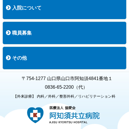
入院について
入院について
入院時の手続き
入院時のお願い
職員募集
職員募集
募集要項の一覧
福利厚生
募集要項（経験者採用）
募集要項（新卒採用）
採用専用フォーム
その他
お知らせ
お問い合わせ
関連リンク
個人情報保護方針
キャラクター紹介
いただいたご意見
よくある質問
〒754-1277 山口県山口市阿知須4841番地１
0836-65-2200（代）
【外来診療】 内科／外科／整形外科／リハビリテーション科