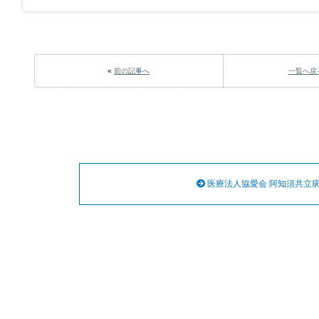
«
前の記事へ
一覧へ戻
医療法人協愛会 阿知須共立