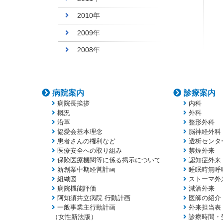
2010年
2009年
2008年
病院案内
診療案内
病院長挨拶
内科
概況
外科
沿革
整形外科
協愛会基本理念
脳神経外科
患者さんの権利など
透析センタ
医療安全への取り組み
禁煙外来
保険医療機関等に係る掲示について
認知症外来
新創業中期経営計画
睡眠時無呼
組織図
ストーマ外
病院機能評価
減酒外来
阿知須共立病院 行動計画
医師の紹介
一般事業主行動計画
外来担当表
（女性新法版）
診療時間・