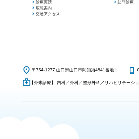
診療実績
訪問診療
広報案内
交通アクセス
〒754-1277 山口県山口市阿知須4841番地１
【外来診療】 内科／外科／整形外科／リハビリテーシ