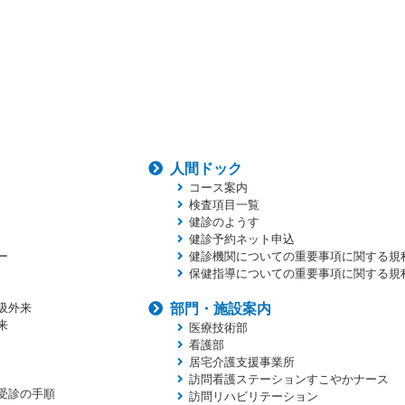
人間ドック
コース案内
検査項目一覧
健診のようす
健診予約ネット申込
ー
健診機関についての重要事項に関する規
保健指導についての重要事項に関する規
吸外来
部門・施設案内
来
医療技術部
看護部
居宅介護支援事業所
訪問看護ステーションすこやかナース
受診の手順
訪問リハビリテーション