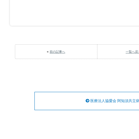
«
前の記事へ
一覧へ戻
医療法人協愛会 阿知須共立