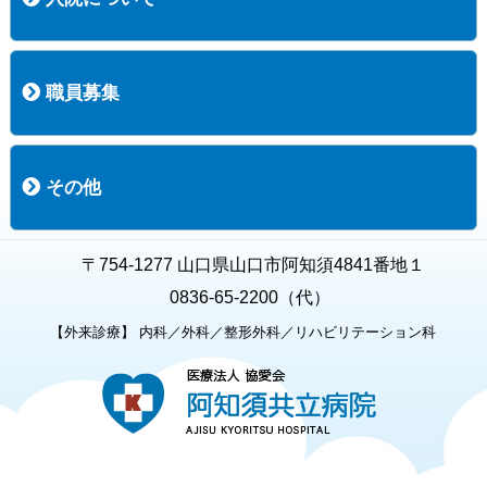
入院について
入院時の手続き
入院時のお願い
職員募集
職員募集
募集要項の一覧
福利厚生
募集要項（経験者採用）
募集要項（新卒採用）
採用専用フォーム
その他
お知らせ
お問い合わせ
関連リンク
個人情報保護方針
キャラクター紹介
いただいたご意見
よくある質問
〒754-1277 山口県山口市阿知須4841番地１
0836-65-2200（代）
【外来診療】 内科／外科／整形外科／リハビリテーション科