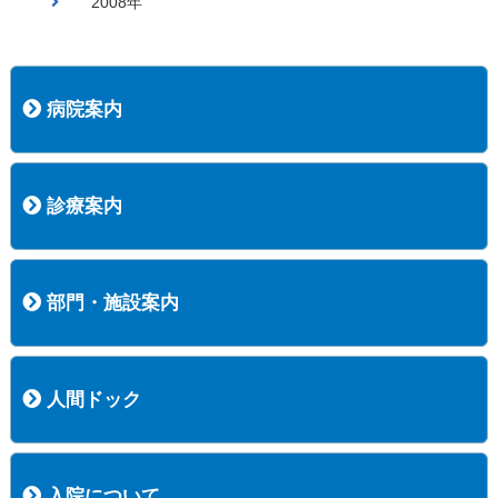
2008年
病院案内
病院長挨拶
概況
沿革
協愛会基本理念
患者さんの権利など
医療安全への取り組み
保険医療機関等に係る掲示について
新創業中期経営計画
組織図
病院機能評価
阿知須共立病院 行動計画
一般事業主行動計画（女性新法版）
診療実績
広報案内
交通アクセス
診療案内
内科
外科
整形外科
脳神経外科
透析センター
禁煙外来
認知症外来
睡眠時無呼吸外来
ストーマ外来
減酒外来
医師の紹介
外来担当表
診療時間・受診の手順
訪問診療
部門・施設案内
医療技術部
看護部
居宅介護支援事業所
訪問看護ステーションすこやかナース
訪問リハビリテーション
地域連携室
サービスセンター
人間ドック
コース案内
検査項目一覧
健診のようす
健診予約ネット申込
健診機関についての重要事項に関する規程の概要
保健指導についての重要事項に関する規程の概要
入院について