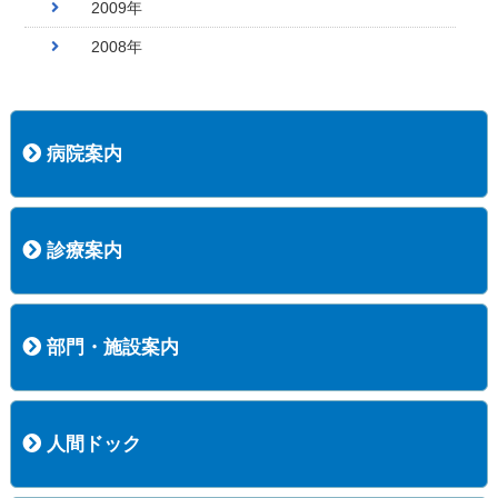
2009年
2008年
病院案内
病院長挨拶
概況
沿革
協愛会基本理念
患者さんの権利など
医療安全への取り組み
保険医療機関等に係る掲示について
新創業中期経営計画
組織図
病院機能評価
阿知須共立病院 行動計画
一般事業主行動計画（女性新法版）
診療実績
広報案内
交通アクセス
診療案内
内科
外科
整形外科
脳神経外科
透析センター
禁煙外来
認知症外来
睡眠時無呼吸外来
ストーマ外来
減酒外来
医師の紹介
外来担当表
診療時間・受診の手順
訪問診療
部門・施設案内
医療技術部
看護部
居宅介護支援事業所
訪問看護ステーションすこやかナース
訪問リハビリテーション
地域連携室
サービスセンター
人間ドック