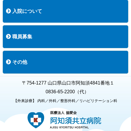
コース案内
検査項目一覧
健診のようす
健診予約ネット申込
健診機関についての重要事項に関する規程の概要
保健指導についての重要事項に関する規程の概要
入院について
入院について
入院時の手続き
入院時のお願い
職員募集
職員募集
募集要項の一覧
福利厚生
募集要項（経験者採用）
募集要項（新卒採用）
採用専用フォーム
その他
お知らせ
お問い合わせ
関連リンク
個人情報保護方針
キャラクター紹介
いただいたご意見
よくある質問
〒754-1277 山口県山口市阿知須4841番地１
0836-65-2200（代）
【外来診療】 内科／外科／整形外科／リハビリテーション科