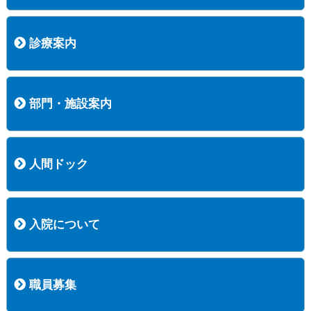
病院長挨拶
概況
沿革
協愛会基本理念
患者さんの権利など
医療安全への取り組み
保険医療機関等に係る掲示について
新創業中期経営計画
組織図
病院機能評価
阿知須共立病院 行動計画
一般事業主行動計画（女性新法版）
診療実績
広報案内
交通アクセス
診療案内
内科
外科
整形外科
脳神経外科
透析センター
禁煙外来
認知症外来
睡眠時無呼吸外来
ストーマ外来
減酒外来
医師の紹介
外来担当表
診療時間・受診の手順
訪問診療
部門・施設案内
医療技術部
看護部
居宅介護支援事業所
訪問看護ステーションすこやかナース
訪問リハビリテーション
地域連携室
サービスセンター
人間ドック
コース案内
検査項目一覧
健診のようす
健診予約ネット申込
健診機関についての重要事項に関する規程の概要
保健指導についての重要事項に関する規程の概要
入院について
入院について
入院時の手続き
入院時のお願い
職員募集