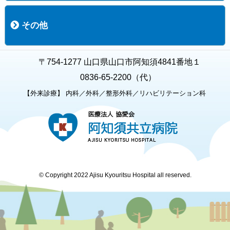
職員募集
募集要項の一覧
福利厚生
募集要項（経験者採用）
募集要項（新卒採用）
採用専用フォーム
その他
お知らせ
お問い合わせ
関連リンク
個人情報保護方針
キャラクター紹介
いただいたご意見
よくある質問
〒754-1277 山口県山口市阿知須4841番地１
0836-65-2200（代）
【外来診療】 内科／外科／整形外科／リハビリテーション科
© Copyright 2022 Ajisu Kyouritsu Hospital all reserved.