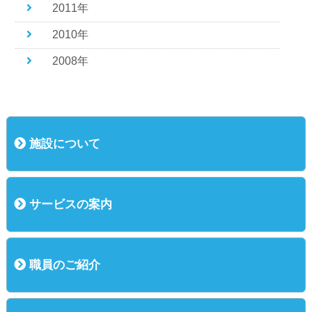
2011年
2010年
2008年
施設について
概況
運営方針
基本理念
主な行事
サービスの案内
ご利用までの流れ
入所（介護老人保健施設）
短期入所（ショートステイ）
通所リハビリ
短時間通所リハビリ
職員のご紹介
職員のご紹介