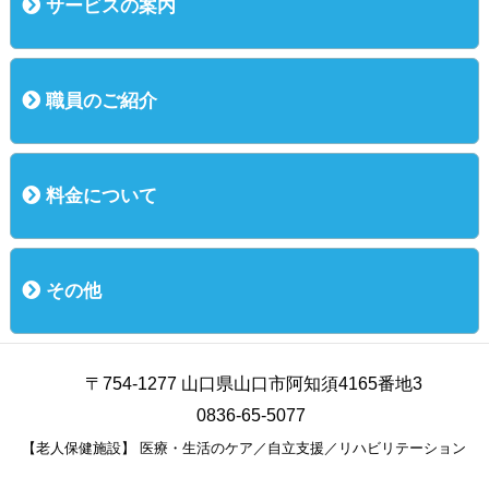
サービスの案内
ご利用までの流れ
入所（介護老人保健施設）
短期入所（ショートステイ）
通所リハビリ
短時間通所リハビリ
職員のご紹介
職員のご紹介
料金について
料金について
その他
お知らせ
お問い合わせ
個人情報保護方針
交通案内
〒754-1277 山口県山口市阿知須4165番地3
0836-65-5077
【老人保健施設】 医療・生活のケア／自立支援／リハビリテーション