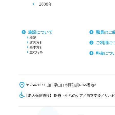
2008年
施設について
職員のご
概況
運営方針
ご利用に
基本方針
主な行事
料金につ
〒754-1277 山口県山口市阿知須4165番地3
【老人保健施設】 医療・生活のケア／自立支援／リハ