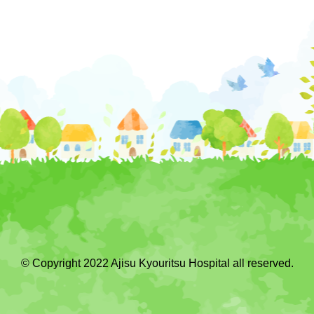
© Copyright 2022 Ajisu Kyouritsu Hospital all reserved.