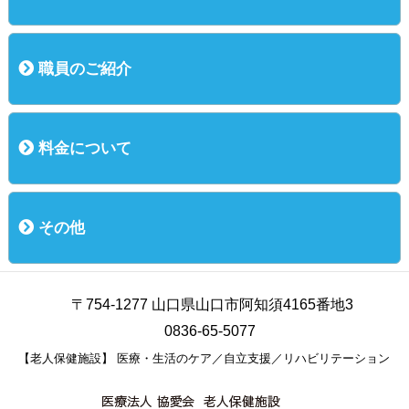
ご利用までの流れ
入所（介護老人保健施設）
短期入所（ショートステイ）
通所リハビリ
短時間通所リハビリ
職員のご紹介
職員のご紹介
料金について
料金について
その他
お知らせ
お問い合わせ
個人情報保護方針
交通案内
〒754-1277 山口県山口市阿知須4165番地3
0836-65-5077
【老人保健施設】 医療・生活のケア／自立支援／リハビリテーション