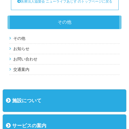
医療法人協愛会 ニューライフあじす のトップページに戻る
その他
その他
お知らせ
お問い合わせ
交通案内
施設について
概況
運営方針
基本理念
主な行事
サービスの案内