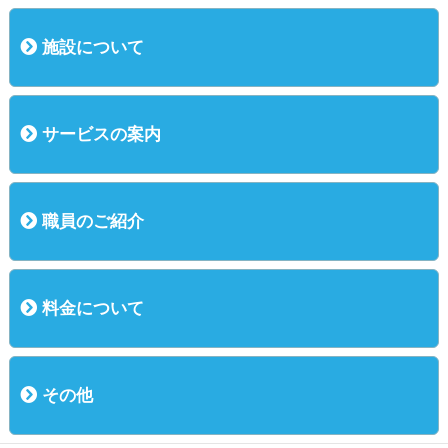
施設について
概況
運営方針
基本理念
主な行事
サービスの案内
ご利用までの流れ
入所（介護老人保健施設）
短期入所（ショートステイ）
通所リハビリ
短時間通所リハビリ
職員のご紹介
職員のご紹介
料金について
料金について
その他