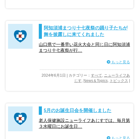
阿知須浦まつり十七夜祭の踊り子たちが
舞を披露しに来てくれました
山口県で一番早い花火大会と同じ日に阿知須浦
まつり十七夜祭が行…
もっと見る
2024年6月1日 | カテゴリー：
すべて
,
ニューライフあ
じす
,
News＆Topics
,
トピックス
|
5月のお誕生日会を開催しました
老人保健施設ニューライフあじすでは、毎月第
３水曜日にお誕生日…
もっと見る