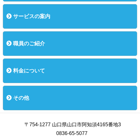
概況
運営方針
基本理念
主な行事
サービスの案内
ご利用までの流れ
入所（介護老人保健施設）
短期入所（ショートステイ）
通所リハビリ
短時間通所リハビリ
職員のご紹介
職員のご紹介
料金について
料金について
その他
お知らせ
お問い合わせ
個人情報保護方針
交通案内
〒754-1277 山口県山口市阿知須4165番地3
0836-65-5077