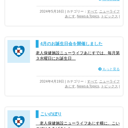
2024年5月16日 | カテゴリー：
すべて
,
ニューライフ
あじす
,
News＆Topics
,
トピックス
|
4月のお誕生日会を開催しました
老人保健施設ニューライフあじすでは、毎月第
３水曜日にお誕生日…
もっと見る
2024年4月19日 | カテゴリー：
すべて
,
ニューライフ
あじす
,
News＆Topics
,
トピックス
|
こいのぼり
老人保健施設ニューライフあじす横に、こい