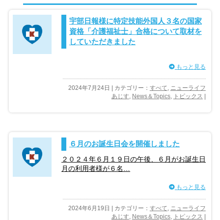
宇部日報様に特定技能外国人３名の国家
資格「介護福祉士」合格について取材を
していただきました
もっと見る
2024年7月24日 | カテゴリー：
すべて
,
ニューライフ
あじす
,
News＆Topics
,
トピックス
|
６月のお誕生日会を開催しました
２０２４年６月１９日の午後、６月がお誕生日
月の利用者様が６名…
もっと見る
2024年6月19日 | カテゴリー：
すべて
,
ニューライフ
あじす
,
News＆Topics
,
トピックス
|