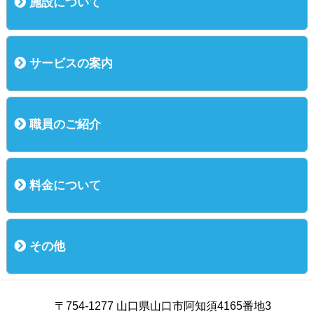
施設について
概況
運営方針
基本理念
主な行事
サービスの案内
ご利用までの流れ
入所（介護老人保健施設）
短期入所（ショートステイ）
通所リハビリ
短時間通所リハビリ
職員のご紹介
職員のご紹介
料金について
料金について
その他
お知らせ
お問い合わせ
個人情報保護方針
交通案内
〒754-1277 山口県山口市阿知須4165番地3