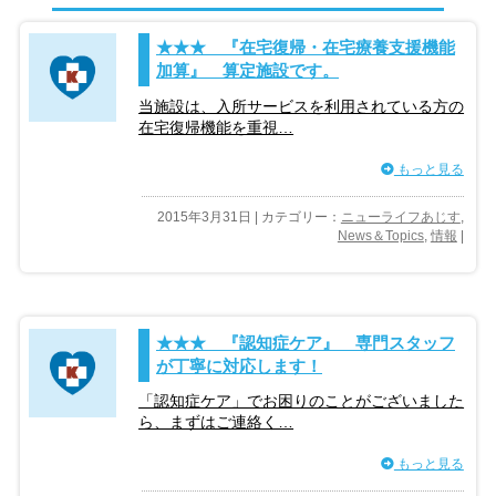
★★★ 『在宅復帰・在宅療養支援機能
加算』 算定施設です。
当施設は、入所サービスを利用されている方の
在宅復帰機能を重視…
もっと見る
2015年3月31日 | カテゴリー：
ニューライフあじす
,
News＆Topics
,
情報
|
★★★ 『認知症ケア』 専門スタッフ
が丁寧に対応します！
「認知症ケア」でお困りのことがございました
ら、まずはご連絡く…
もっと見る