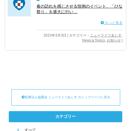
春の訪れを感じさせる恒例のイベント、「ひな
祭り」を盛大に行い…
もっと見る
2015年3月3日 | カテゴリー：
ニューライフあじす
,
News＆Topics
,
お知らせ
|
医療法人協愛会 ニューライフあじす のトップページに戻る
カテゴリー
すべて